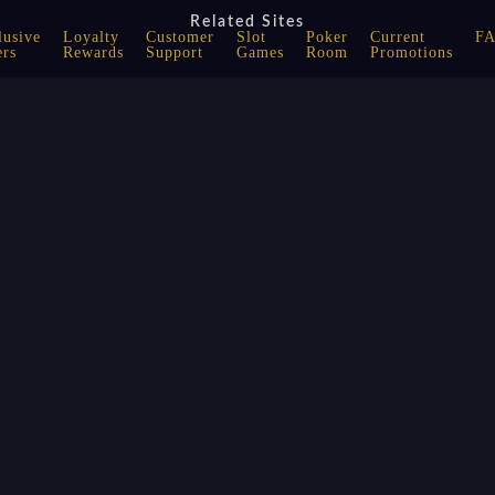
Related Sites
lusive
Loyalty
Customer
Slot
Poker
Current
FA
ers
Rewards
Support
Games
Room
Promotions