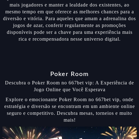
mais jogadores e manter a lealdade dos existentes, ao
mesmo tempo em que oferece as melhores chances para a
diversão e vitória. Para aqueles que amam a adrenalina dos
jogos de azar, conferir regularmente as promoções
disponíveis pode ser a chave para uma experiência mais
rica e recompensadora nesse universo digital.
Poker Room
Descubra o Poker Room no 667bet vip: A Experiência de
Jogo Online que Você Esperava
Explore o emocionante Poker Room no 667bet vip, onde
estratégia e diversão se encontram em um ambiente online
seguro e competitivo. Descubra mesas, torneios e muito
mais!