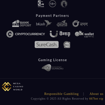
Payment Partners
Gaming License
Responsible Gambling
About us
Copyrights © 2025 All Rights Reserved by
667bet vip