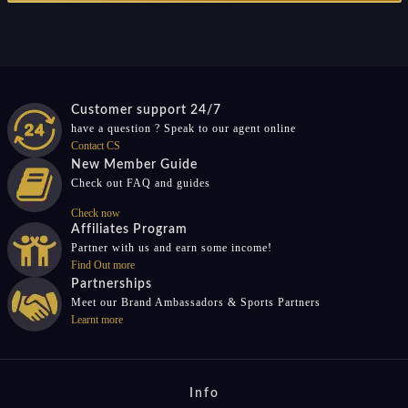
Customer support 24/7
have a question ? Speak to our agent online
Contact CS
New Member Guide
Check out FAQ and guides
Check now
Affiliates Program
Partner with us and earn some income!
Find Out more
Partnerships
Meet our Brand Ambassadors & Sports Partners
Learnt more
Info