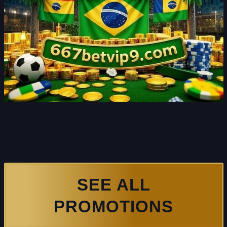
SEE ALL
PROMOTIONS