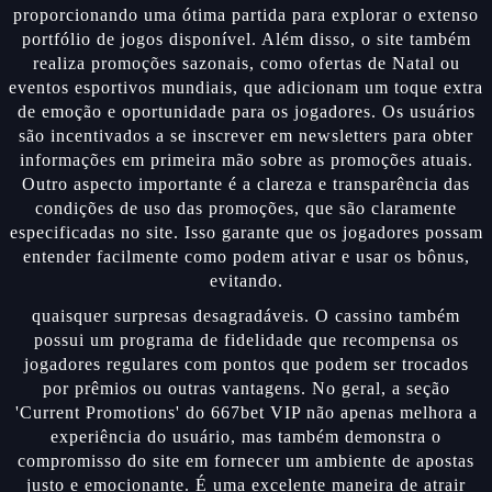
proporcionando uma ótima partida para explorar o extenso
portfólio de jogos disponível. Além disso, o site também
realiza promoções sazonais, como ofertas de Natal ou
eventos esportivos mundiais, que adicionam um toque extra
de emoção e oportunidade para os jogadores. Os usuários
são incentivados a se inscrever em newsletters para obter
informações em primeira mão sobre as promoções atuais.
Outro aspecto importante é a clareza e transparência das
condições de uso das promoções, que são claramente
especificadas no site. Isso garante que os jogadores possam
entender facilmente como podem ativar e usar os bônus,
evitando.
quaisquer surpresas desagradáveis. O cassino também
possui um programa de fidelidade que recompensa os
jogadores regulares com pontos que podem ser trocados
por prêmios ou outras vantagens. No geral, a seção
'Current Promotions' do 667bet VIP não apenas melhora a
experiência do usuário, mas também demonstra o
compromisso do site em fornecer um ambiente de apostas
justo e emocionante. É uma excelente maneira de atrair